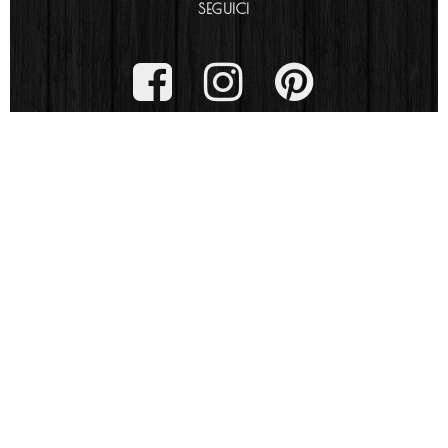
SEGUICI
ARCH. SERENA MANZI
ARCH. MICHELA CURADINI
DOVE SIAMO
Indirizzo:
Via La Spezia 90 – 43125 Parma (PR)
Orari: 09.00 – 19.00 lun-ven (su appuntamento)