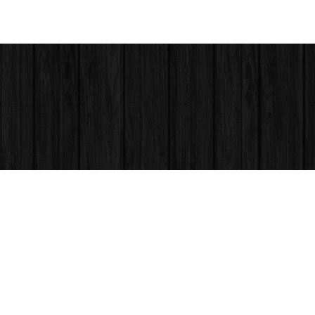
ARCH. SERENA MANZI
DOVE SIAMO
Indirizzo:
Via La
Orari: 09.00 – 
ARCH. MICHELA CURADINI