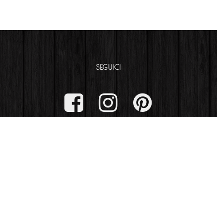
SEGUICI
CATEGORIE
 Spezia 90 – 43125 Parma (PR)
Arredi su misura
Concorsi
19.00 lun-ven (su appuntamento)
Nuove costruzioni
Ristrutt