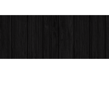
PROGETTI RECENTI
CASA Gì
Interni
CASA POLIMI
urazioni
CASA EL