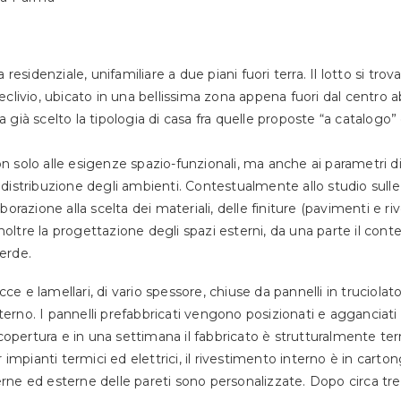
residenziale, unifamiliare a due piani fuori terra. Il lotto si tr
declivio, ubicato in una bellissima zona appena fuori dal centro ab
già scelto la tipologia di casa fra quelle proposte “a catalogo” d
non solo alle esigenze spazio-funzionali, ma anche ai parametri di
distribuzione degli ambienti. Contestualmente allo studio sulle
aborazione alla scelta dei materiali, delle finiture (pavimenti e ri
 inoltre la progettazione degli spazi esterni, da una parte il con
verde.
cce e lamellari, di vario spessore, chiuse da pannelli in truciolat
'interno. I pannelli prefabbricati vengono posizionati e agganciati 
 copertura e in una settimana il fabbricato è strutturalmente te
pianti termici ed elettrici, il rivestimento interno è in carto
nterne ed esterne delle pareti sono personalizzate. Dopo circa tr