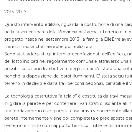
2015- 2017
Questo intervento edilizio, riguarda la costruzione di una casa 
nella fascia collinare della Provincia di Parma; il terreno è in 
progetto nasce nel settembre 2013; la famiglia ElleErre aveva 
Rensch hause che l’avrebbe poi realizzata.
Sono stati adeguati gli interni preconfezionati dell’edificio, 
del lotto indicati nel regolamento comunale attraverso una ri
possibili soluzioni distributive e degli arredi c’è stata una coll
nonché la disposizione dei corpi illuminanti. E’ stata seguita
terreno in declivio e dall’altra i percorsi pedonali, carrabili e il 
La tecnologia costruttiva “a telaio” è costituita da travi massi
irrigidire la parete e per contenere i vari strati di isolante all
alla fondazione: in due giorni la casa arriva velocemente alla
parete internamente viene poi completata e predisposta per im
l’esterno è rifinito con cappotto termico. Tutte le finiture i