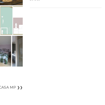
CASA MP
❯❯