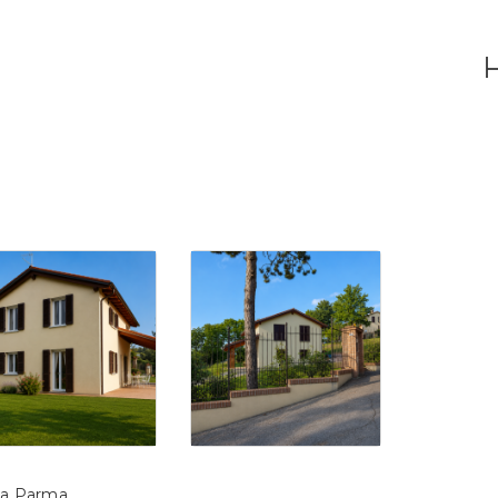
Home
About
Projects
Contacts
o a Parma