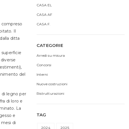
CASA EL
CASA AF
ova compreso
CASA F.
itato. Il
alla ditta
CATEGORIE
 superficie
Arredi su misura
 diverse
Concorsi
vestimenti),
tenimento del
Interni
Nuove costruzioni
Ristrutturazioni
o di legno per
fra di loro e
rminato. La
TAG
ngesso e
e mesi di
2024
2025