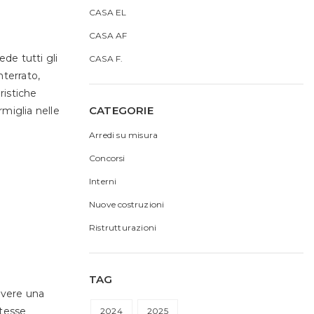
CASA EL
CASA AF
de tutti gli
CASA F.
nterrato,
ristiche
CATEGORIE
rmiglia nelle
Arredi su misura
Concorsi
Interni
Nuove costruzioni
Ristrutturazioni
TAG
avere una
otesse
2024
2025