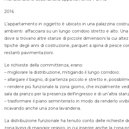
2016
L’appartamento in oggetto è ubicato in una palazzina costruit
ambienti affacciarsi su un lungo corridoio stretto e alto. Una
dove si trovano altre stanze di piccole dimensioni la cui altezz
tipiche degli anni di costruzione, parquet a spina di pesce co
restanti pavimentazioni.
Le richieste della committenza, erano:
– migliorare la distribuzione, mitigando il lungo corridoio;
– allargare il bagno, di partenza piccolo e stretto e, possibi
– rendere più funzionale la zona giorno, che inizialmente ved
sala da pranzo per la presenza dell’ingresso e di un’altra stanz
– trasformare il piano seminterrato in modo da renderlo vivib
ricavando anche una zona lavanderia.
La distribuzione funzionale ha tenuto conto delle richieste 
zona living di maggior respiro, in cui inserire anche la zona 