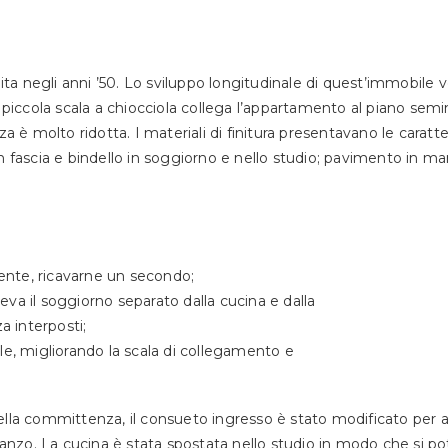
a negli anni ’50. Lo sviluppo longitudinale di quest’immobile ve
 piccola scala a chiocciola collega l’appartamento al piano semi
a è molto ridotta. I materiali di finitura presentavano le caratte
n fascia e bindello in soggiorno e nello studio; pavimento in ma
lmente, ricavarne un secondo;
eva il soggiorno separato dalla cucina e dalla
a interposti;
ile, migliorando la scala di collegamento e
della committenza, il consueto ingresso è stato modificato per 
pranzo. La cucina è stata spostata nello studio in modo che si p