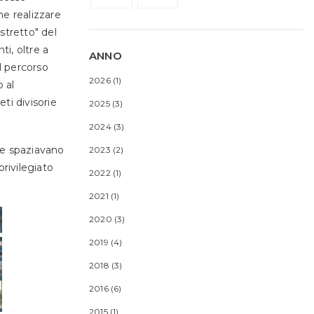
e realizzare
stretto" del
i, oltre a
ANNO
l
percorso
2026
(1)
o al
ti divisorie
2025
(3)
2024
(3)
he spaziavano
2023
(2)
rivilegiato
2022
(1)
2021
(1)
2020
(3)
2019
(4)
2018
(3)
2016
(6)
2015
(1)