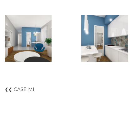
CASE MI
❮❮